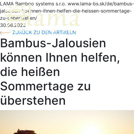
LAMA Bamboo systems s.r.o.
www.lama-bs.sk/de/bambus-
jalousien-koennen-ihnen-helfen-die-heissen-sommertage-
Umsch
zu-ueberstehen/
30.06.2022
ZURÜCK ZU DEN ARTIKELN
Bambus-Jalousien
können Ihnen helfen,
die heißen
Sommertage zu
überstehen