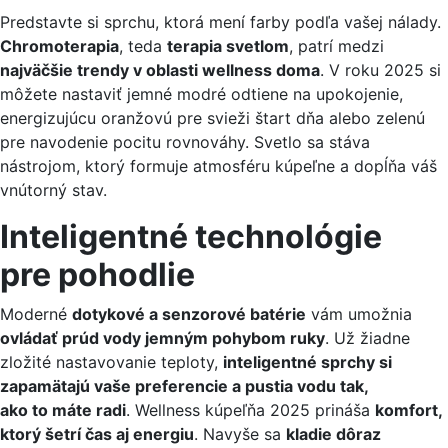
Predstavte si sprchu, ktorá mení farby podľa vašej nálady.
Chromoterapia
, teda
terapia svetlom
, patrí medzi
najväčšie trendy v oblasti wellness doma
. V roku 2025 si
môžete nastaviť jemné modré odtiene na upokojenie,
energizujúcu oranžovú pre svieži štart dňa alebo zelenú
pre navodenie pocitu rovnováhy. Svetlo sa stáva
nástrojom, ktorý formuje atmosféru kúpeľne a dopĺňa váš
vnútorný stav.
Inteligentné technológie
pre pohodlie
Moderné
dotykové a senzorové batérie
vám umožnia
ovládať prúd vody jemným pohybom ruky
. Už žiadne
zložité nastavovanie teploty,
inteligentné sprchy si
zapamätajú vaše preferencie a pustia vodu tak,
ako to máte radi
. Wellness kúpeľňa 2025 prináša
komfort,
ktorý šetrí čas aj energiu
. Navyše sa
kladie dôraz