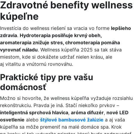
Zdravotné benefity wellness
kúpeľne
Investícia do wellness riešení sa vracia vo forme
lepšieho
zdravia
.
Hydroterapia posilňuje krvný obeh,
aromaterapia znižuje stres, chromoterapia pomáha
vyrovnať náladu
. Wellness kúpeľňa 2025 sa tak stáva
miestom, kde si dokážete udržať nielen krásu, ale
aj vitalitu a vnútornú rovnováhu.
Praktické tipy pre vašu
domácnosť
Možno si hovoríte, že wellness kúpeľňa vyžaduje rozsiahlu
rekonštrukciu. Pravda je iná. Stačí niekoľko prvkov –
inteligentná sprchová hlavica
,
aróma difuzér
,
nové LED
osvetlenie
alebo
štýlové bambusové žalúzie
a aj vaša
kúpeľňa sa môže premeniť na malé domáce spa. Krok
po kroku si tak vytvoríte priestor, ktorý bude zodpovedať