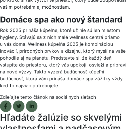
vašim potrebám aj možnostiam.
Domáce spa ako nový štandard
Rok 2025 prináša kúpeľne, ktoré už nie sú len miestom
hygieny. Stávajú sa z nich malé wellness centrá priamo
u vás doma. Wellness kúpeľňa 2025 je kombináciou
inovácií, prírodných prvkov a dizajnu, ktorý myslí na vaše
pohodlie aj na planétu. Predstavte si, že každý deň
vstúpite do priestoru, ktorý vás upokojí, osvieži a pripraví
na nové výzvy. Takto vyzerá budúcnosť kúpeľní –
budúcnosť, ktorá vám prináša domáce spa zážitky vždy,
keď to najviac potrebujete.
Zdieľajte tento článok na sociálnych sieťach
Facebook share
Tweet
Linkedin share
Hľadáte žalúzie so skvelými
vlastnosťami a nadčasovým