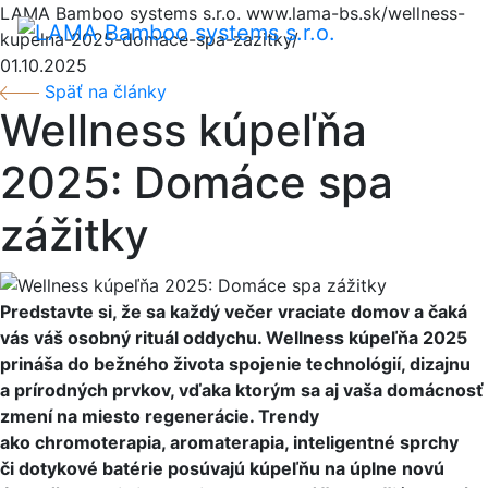
LAMA Bamboo systems s.r.o.
www.lama-bs.sk/wellness-
Menu
kupelna-2025-domace-spa-zazitky/
01.10.2025
Späť na články
Wellness kúpeľňa
2025: Domáce spa
zážitky
Predstavte si, že sa každý večer vraciate domov a čaká
vás váš osobný rituál oddychu. Wellness kúpeľňa 2025
prináša do bežného života spojenie technológií, dizajnu
a prírodných prvkov, vďaka ktorým sa aj vaša domácnosť
zmení na miesto regenerácie. Trendy
ako chromoterapia, aromaterapia, inteligentné sprchy
či dotykové batérie posúvajú kúpeľňu na úplne novú