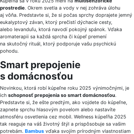
Kúpeľňa sa v roku 2025 mení na
multisenzorické
prostredie
. Okrem svetla a vody v nej zohráva úlohu
aj vôňa. Predstavte si, že si počas sprchy doprajete jemný
eukalyptový závan, ktorý prečistí dýchacie cesty,
alebo levanduľu, ktorá navodí pokojný spánok. Vďaka
aromaterapii sa každá sprcha či kúpeľ premení
na skutočný rituál, ktorý podporuje vašu psychickú
pohodu.
Smart prepojenie
s domácnosťou
Novinkou, ktorá robí kúpeľne roku 2025 výnimočnými, je
ich
schopnosť prepojenia so smart domácnosťou
.
Predstavte si, že ešte predtým, ako vojdete do kúpeľne,
zapnete sprchu hlasovým povelom alebo nastavíte
atmosféru osvetlenia cez mobil. Wellness kúpeľňa 2025
tak reaguje na váš životný štýl a prispôsobuje sa vašim
potrebám.
Bambus
vďaka svojím prírodným vlastnostiam