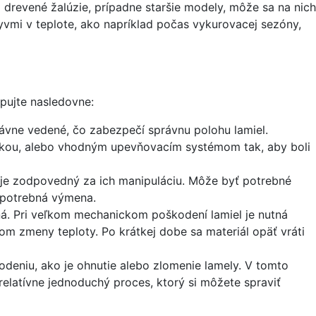
revené žalúzie, prípadne staršie modely, môže sa na nich
mi v teplote, ako napríklad počas vykurovacej sezóny,
upujte nasledovne:
právne vedené, čo zabezpečí správnu polohu lamiel.
krutkou, alebo vhodným upevňovacím systémom tak, aby boli
ý je zodpovedný za ich manipuláciu. Môže byť potrebné
e potrebná výmena.
á. Pri veľkom mechanickom poškodení lamiel je nutná
om zmeny teploty. Po krátkej dobe sa materiál opäť vráti
deniu, ako je ohnutie alebo zlomenie lamely. V tomto
elatívne jednoduchý proces, ktorý si môžete spraviť