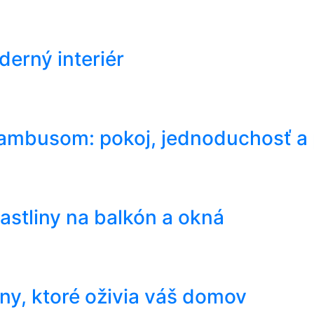
derný interiér
bambusom: pokoj, jednoduchosť a p
stliny na balkón a okná
ny, ktoré oživia váš domov