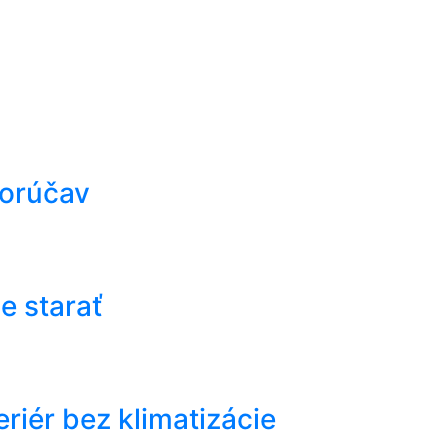
horúčav
e starať
riér bez klimatizácie