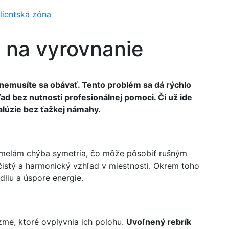
lientská zóna
 na vyrovnanie
, nemusíte sa obávať. Tento problém sa dá rýchlo
ad bez nutnosti profesionálnej pomoci. Či už ide
alúzie bez ťažkej námahy
.
 lamelám chýba symetria, čo môže pôsobiť rušným
čistý a harmonický vzhľad v miestnosti. Okrem toho
dliu a úspore energie.
zme, ktoré ovplyvnia ich polohu.
Uvoľnený rebrík