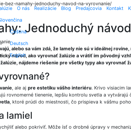
ie-bez-namahy-jednoduchy-navod-na-vyrovnanie/
alúzie
O nás
Realizácie
Blog
Predajcovia
Kontakt
K
Slovenčina
ahy: Jednoduchý návod
Čeština
Deutsch
ajú, alebo sa vám zdá, že lamely nie sú v ideálnej rovine
English
cký návod, ako vyrovnať žalúzie a vrátiť im pôvodný vzhľ
žalúzie, nájdeme riešenie pre všetky typy ako vyrovnať ž
e vyrovnané?
vanie
, ale aj
pre estetiku vášho interiéru
. Krivo visiacim
 rovnomerné tienenie, lepšiu kontrolu svetla a vytvárajú 
vetla
, ktoré prúdi do miestnosti, čo prispieva k vášmu poho
a lamiel
ychýliť alebo pokriviť. Môže ísť o drobné úpravy v mechani