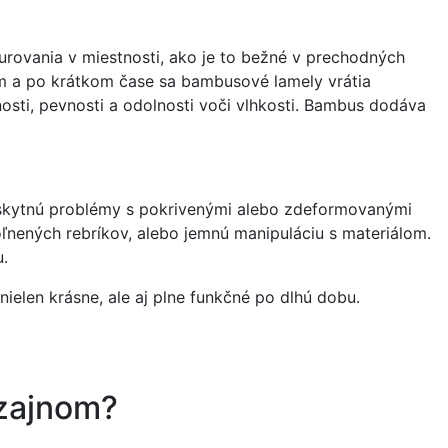
kurovania v miestnosti, ako je to bežné v prechodných
ém a po krátkom čase sa bambusové lamely vrátia
osti, pevnosti a odolnosti voči vlhkosti. Bambus dodáva
 vyskytnú problémy s pokrivenými alebo zdeformovanými
ľnených rebríkov, alebo jemnú manipuláciu s materiálom.
.
ielen krásne, ale aj plne funkčné po dlhú dobu.
izajnom?