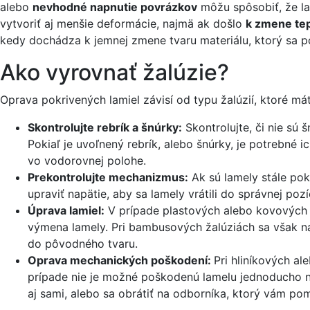
alebo
nevhodné napnutie povrázkov
môžu spôsobiť, že la
vytvoriť aj menšie deformácie, najmä ak došlo
k zmene tep
kedy dochádza k jemnej zmene tvaru materiálu, ktorý sa 
Ako vyrovnať žalúzie?
Oprava pokrivených lamiel závisí od typu žalúzií, ktoré mát
Skontrolujte rebrík a šnúrky:
Skontrolujte, či nie sú 
Pokiaľ je uvoľnený rebrík, alebo šnúrky, je potrebné
vo vodorovnej polohe.
Prekontrolujte mechanizmus:
Ak sú lamely stále pok
upraviť napätie, aby sa lamely vrátili do správnej po
Úprava lamiel:
V prípade plastových alebo kovových l
výmena lamely. Pri bambusových žalúziách sa však naj
do pôvodného tvaru.
Oprava mechanických poškodení:
Pri hliníkových a
prípade nie je možné poškodenú lamelu jednoducho nar
aj sami, alebo sa obrátiť na odborníka, ktorý vám p