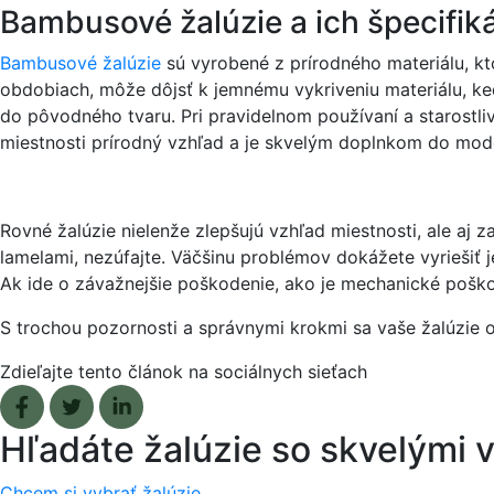
Bambusové žalúzie a ich špecifik
Bambusové žalúzie
sú vyrobené z prírodného materiálu, kto
obdobiach, môže dôjsť k jemnému vykriveniu materiálu, k
do pôvodného tvaru. Pri pravidelnom používaní a starostli
miestnosti prírodný vzhľad a je skvelým doplnkom do moder
Rovné žalúzie nielenže zlepšujú vzhľad miestnosti, ale a
lamelami, nezúfajte. Väčšinu problémov dokážete vyriešiť 
Ak ide o závažnejšie poškodenie, ako je mechanické poško
S trochou pozornosti a správnymi krokmi sa vaše žalúzie o
Zdieľajte tento článok na sociálnych sieťach
Facebook share
Tweet
Linkedin share
Hľadáte žalúzie so skvelými
Chcem si vybrať žalúzie