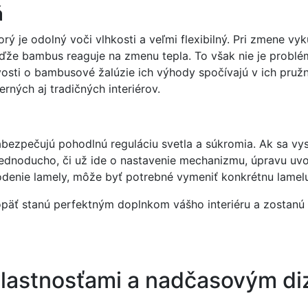
á
rý je odolný voči vlhkosti a veľmi flexibilný. Pri zmene vy
eďže bambus reaguje na zmenu tepla. To však nie je probl
vosti o bambusové žalúzie ich výhody spočívajú v ich pružn
ných aj tradičných interiérov.
j zabezpečujú pohodlnú reguláciu svetla a súkromia. Ak sa
jednoducho, či už ide o nastavenie mechanizmu, úpravu uvo
denie lamely, môže byť potrebné vymeniť konkrétnu lamelu
päť stanú perfektným doplnkom vášho interiéru a zostanú n
 vlastnosťami a nadčasovým d