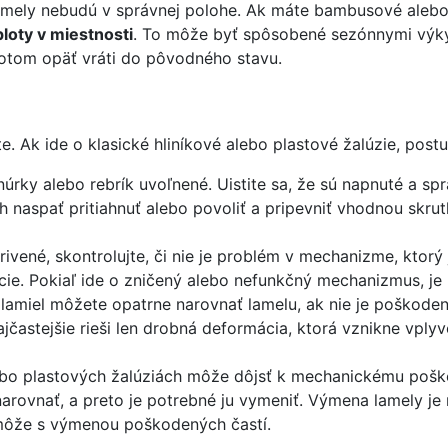
mely nebudú v správnej polohe. Ak máte bambusové alebo d
loty v miestnosti
. To môže byť spôsobené sezónnymi výkyv
potom opäť vráti do pôvodného stavu.
e. Ak ide o klasické hliníkové alebo plastové žalúzie, post
šnúrky alebo rebrík uvoľnené. Uistite sa, že sú napnuté a s
 ich naspať pritiahnuť alebo povoliť a pripevniť vhodnou s
rivené, skontrolujte, či nie je problém v mechanizme, ktor
zície. Pokiaľ ide o zničený alebo nefunkčný mechanizmus, j
amiel môžete opatrne narovnať lamelu, ak nie je poškoden
častejšie rieši len drobná deformácia, ktorá vznikne vplyv
lebo plastových žalúziách môže dôjsť k mechanickému poško
ovnať, a preto je potrebné ju vymeniť. Výmena lamely je r
omôže s výmenou poškodených častí.