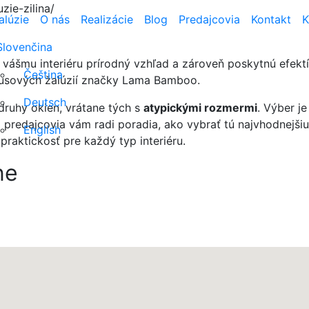
zie-zilina/
alúzie
O nás
Realizácie
Blog
Predajcovia
Kontakt
K
Slovenčina
ú vášmu interiéru prírodný vzhľad a zároveň poskytnú efektívn
Čeština
usových žalúzií značky Lama Bamboo.
Deutsch
druhy okien, vrátane tých s
atypickými rozmermi
. Výber j
 predajcovia vám radi poradia, ako vybrať tú najvhodnejšiu
English
praktickosť pre každý typ interiéru.
ne