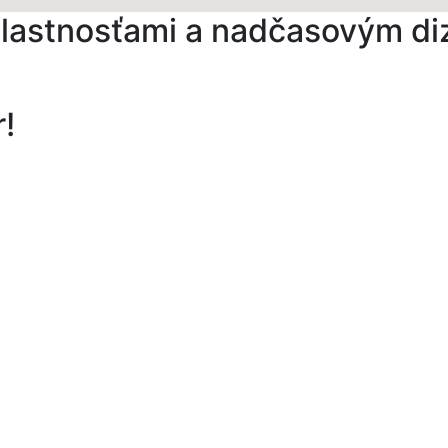
 vlastnosťami a nadčasovým d
r!