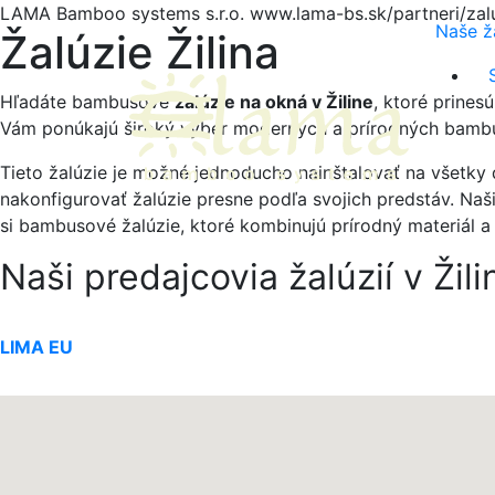
LAMA Bamboo systems s.r.o.
www.lama-bs.sk/partneri/zalu
Naše ž
Žalúzie Žilina
Hľadáte bambusové
žalúzie na okná v Žiline
, ktoré prines
Vám ponúkajú široký výber moderných a prírodných bamb
Tieto žalúzie je možné jednoducho nainštalovať na všetky 
nakonfigurovať žalúzie presne podľa svojich predstáv. Naši
si bambusové žalúzie, ktoré kombinujú prírodný materiál a 
Naši predajcovia žalúzií v Žili
LIMA EU