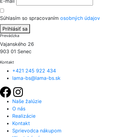
E-mail
Súhlasím so spracovaním
osobných údajov
Prihlásiť sa
Prevádzka
Vajanského 26
903 01 Senec
Kontakt
+421 245 922 434
lama-bs@lama-bs.sk
Naše žalúzie
O nás
Realizácie
Kontakt
Sprievodca nákupom