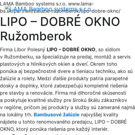
LAMA Bamboo systems s.r.o.
www.lama-
Menu
bs.sk/partneri/zaluzie-ruzomberok/lipo-dobre-okno/
LIPO – DOBRÉ OKNO
Ružomberok
Firma Libor Polesný
LIPO – DOBRÉ OKNO
, so sídlom
v Ružomberku, sa špecializuje na predaj, montáž a servis
plastových a hliníkových okien a dverí. Okrem toho
ponúka aj bezpečnostné dvere a tieniacu techniku, ako sú
žalúzie a rolety. Medzi ďalšie produkty patria parapetné
dosky a doplnky, ktoré zabezpečujú kompletné riešenia
pre stavby a renovácie. Firma má dlhoročné skúsenosti
a poskytuje kvalitné služby pre širokú škálu zákazníkov
v regióne, pričom jej produkty a služby sú zamerané najmä
na lokálny trh.
Bambusové žalúzie
najvyššej kvality
nájdete u tohto renomovaného predajcu, LIPO – DOBRÉ
OKNO, ktorý ponúka riešenia pre každý interiér.