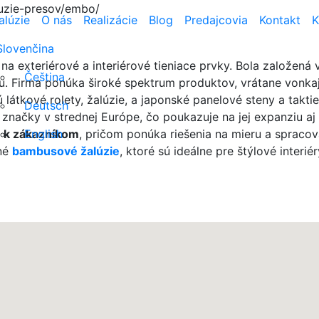
uzie-presov/embo/
alúzie
O nás
Realizácie
Blog
Predajcovia
Kontakt
K
Slovenčina
je na exteriérové a interiérové tieniace prvky. Bola založen
Čeština
Firma ponúka široké spektrum produktov, vrátane vonkajšíc
látkové rolety, žalúzie, a japonské panelové steny a taktiež
Deutsch
o značky v strednej Európe, čo poukazuje na jej expanziu 
e k zákazníkom
English
, pričom ponúka riešenia na mieru a spraco
tné
bambusové žalúzie
, ktoré sú ideálne pre štýlové interiér