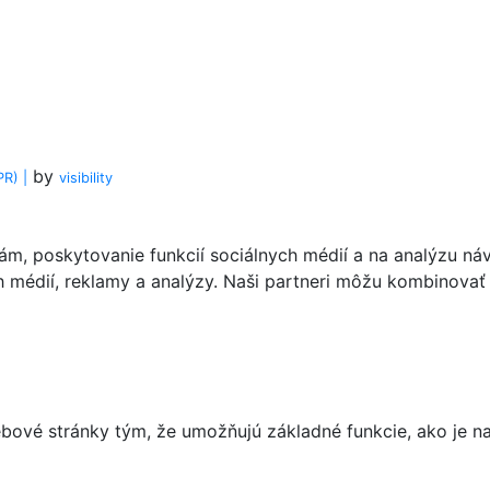
by
R) |
visi
bility
m, poskytovanie funkcií sociálnych médií a na analýzu ná
ch médií, reklamy a analýzy. Naši partneri môžu kombinovať 
ové stránky tým, že umožňujú základné funkcie, ako je nav