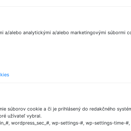
nými a/alebo analytickými a/alebo marketingovými súbormi c
kies
anie súborov cookie a či je prihlásený do redakčného systé
ré užívateľ vybral.
n_#, wordpress_sec_#, wp-settings-#, wp-settings-time-#