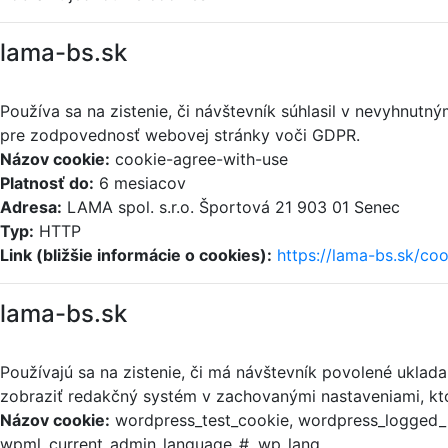
lama-bs.sk
Používa sa na zistenie, či návštevník súhlasil v nevyhnut
pre zodpovednosť webovej stránky voči GDPR.
Názov cookie:
cookie-agree-with-use
Platnosť do:
6 mesiacov
Adresa:
LAMA spol. s.r.o. Športová 21 903 01 Senec
Typ:
HTTP
Link (bližšie informácie o cookies):
https://lama-bs.sk/coo
lama-bs.sk
Používajú sa na zistenie, či má návštevník povolené uklad
zobraziť redakčný systém v zachovanými nastaveniami, kto
Názov cookie:
wordpress_test_cookie, wordpress_logged_i
wpml_current_admin_language_#, wp_lang