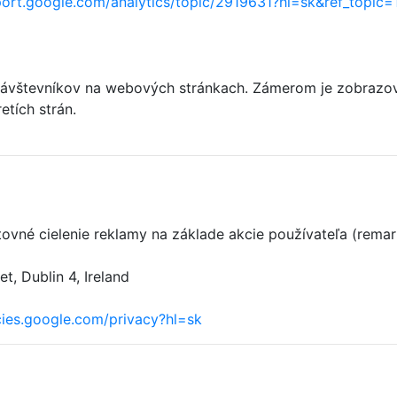
port.google.com/analytics/topic/2919631?hl=sk&ref_topic
ávštevníkov na webových stránkach. Zámerom je zobrazovať
etích strán.
tovné cielenie reklamy na základe akcie používateľa (remar
, Dublin 4, Ireland
icies.google.com/privacy?hl=sk