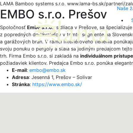
LAMA Bamboo systems s.r.o.
www.lama-bs.sk/partneri/zal
Naše ž
EMBO s.r.o. Prešov
Spoločnosť
Embo s.r.o.
, sídliaca v Prešove, sa špecializu
z popredných dodávateľov v tomto segmente na Slovensku. 
a garážových brán. V rámci interiérového tienenia ponúkajú 
svoju ponuku o pergoly a stala sa jediným predajcom tejt
trh. Firma Embo s.r.o. si zakladá na
individuálnom prístup
požiadaviek klientov. Predajca Embo s.r.o. ponúka elegan
E-mail
:
embo@embo.sk
Adresa
: Jesenná 1, Prešov – Solivar
Stránka
:
https://www.embo.sk/