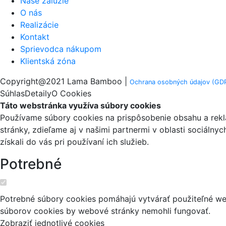
Naše žalúzie
O nás
Realizácie
Kontakt
Sprievodca nákupom
Klientská zóna
Copyright@2021 Lama Bamboo |
Ochrana osobných údajov (GDP
Súhlas
Detaily
O Cookies
Táto webstránka využíva súbory cookies
Používame súbory cookies na prispôsobenie obsahu a reklá
stránky, zdieľame aj v našimi partnermi v oblasti sociálny
získali do vás pri používaní ich služieb.
Potrebné
Potrebné súbory cookies pomáhajú vytvárať použiteľné web
súborov cookies by webové stránky nemohli fungovať.
Zobraziť jednotlivé cookies