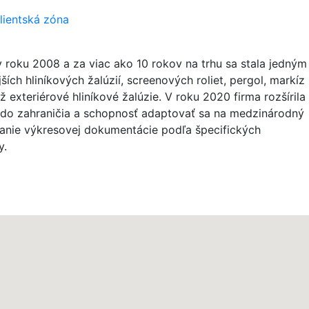
lientská zóna
á v roku 2008 a za viac ako 10 rokov na trhu sa stala jedným
h hliníkových žalúzií, screenových roliet, pergol, markíz
 exteriérové hliníkové žalúzie. V roku 2020 firma rozšírila
aj do zahraničia a schopnosť adaptovať sa na medzinárodný
vanie výkresovej dokumentácie podľa špecifických
y.