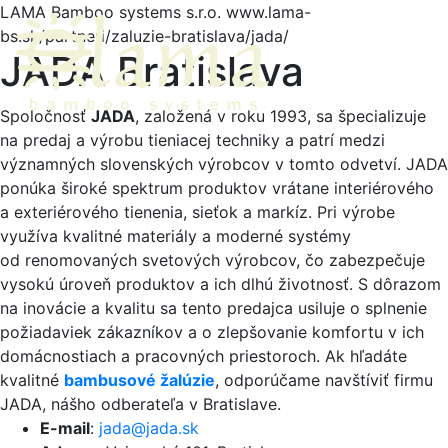
LAMA Bamboo systems s.r.o.
www.lama-
bs.sk/partneri/zaluzie-bratislava/jada/
Menu
JADA Bratislava
Spoločnosť
JADA
, založená v roku 1993, sa špecializuje
na predaj a výrobu tieniacej techniky a patrí medzi
významných slovenských výrobcov v tomto odvetví. JADA
ponúka široké spektrum produktov vrátane interiérového
a exteriérového tienenia, sieťok a markíz. Pri výrobe
využíva kvalitné materiály a moderné systémy
od renomovaných svetových výrobcov, čo zabezpečuje
vysokú úroveň produktov a ich dlhú životnosť. S dôrazom
na inovácie a kvalitu sa tento predajca usiluje o splnenie
požiadaviek zákazníkov a o zlepšovanie komfortu v ich
domácnostiach a pracovných priestoroch. Ak hľadáte
kvalitné
bambusové žalúzie
, odporúčame navštíviť firmu
JADA, nášho odberateľa v Bratislave.
E-mail
:
jada@jada.sk