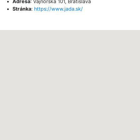
Adresa
: Vajnorská 101, Bratislava
Stránka
:
https://www.jada.sk/