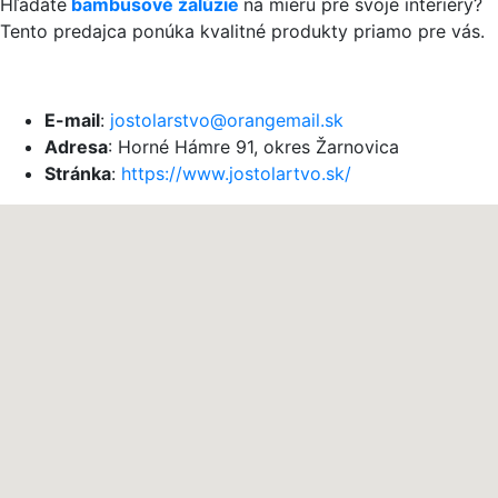
Hľadáte
bambusové žalúzie
na mieru pre svoje interiéry?
Tento predajca ponúka kvalitné produkty priamo pre vás.
E-mail
:
jostolarstvo@orangemail.sk
Adresa
: Horné Hámre 91, okres Žarnovica
Stránka
:
https://www.jostolartvo.sk/