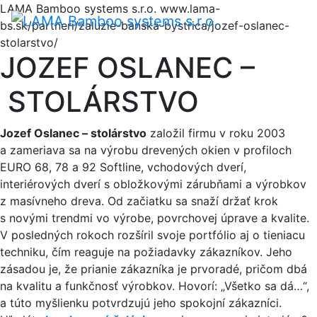
LAMA Bamboo systems s.r.o.
www.lama-
Menu
bs.sk/partneri/zaluzie-banska-bystrica/jozef-oslanec-
stolarstvo/
JOZEF OSLANEC –
STOLÁRSTVO
Jozef Oslanec – stolárstvo
založil firmu v roku 2003
a zameriava sa na výrobu drevených okien v profiloch
EURO 68, 78 a 92 Softline, vchodových dverí,
interiérových dverí s obložkovými zárubňami a výrobkov
z masívneho dreva. Od začiatku sa snaží držať krok
s novými trendmi vo výrobe, povrchovej úprave a kvalite.
V posledných rokoch rozšíril svoje portfólio aj o tieniacu
techniku, čím reaguje na požiadavky zákazníkov. Jeho
zásadou je, že prianie zákazníka je prvoradé, pričom dbá
na kvalitu a funkčnosť výrobkov. Hovorí: „Všetko sa dá…“,
a túto myšlienku potvrdzujú jeho spokojní zákazníci.