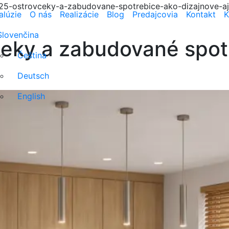
5-ostrovceky-a-zabudovane-spotrebice-ako-dizajnove-aj
alúzie
O nás
Realizácie
Blog
Predajcovia
Kontakt
K
Slovenčina
eky a zabudované spotr
Čeština
Deutsch
English