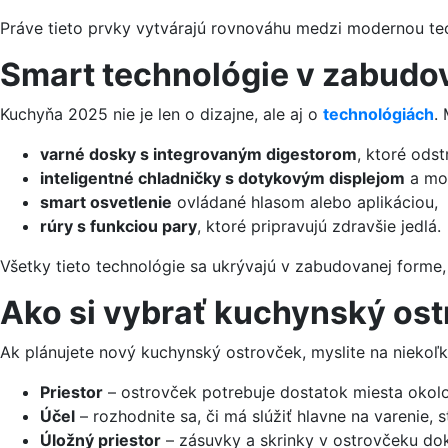
Práve tieto prvky vytvárajú rovnováhu medzi modernou t
Smart technológie v zabudo
Kuchyňa 2025 nie je len o dizajne, ale aj o
technológiách
.
varné dosky s integrovaným digestorom
, ktoré ods
inteligentné chladničky s dotykovým displejom
a mož
smart osvetlenie
ovládané hlasom alebo aplikáciou,
rúry s funkciou pary
, ktoré pripravujú zdravšie jedlá.
Všetky tieto technológie sa ukrývajú v zabudovanej forme,
Ako si vybrať kuchynský os
Ak plánujete nový kuchynský ostrovček, myslite na niekoľk
Priestor
– ostrovček potrebuje dostatok miesta okolo
Účel
– rozhodnite sa, či má slúžiť hlavne na varenie, 
Úložný priestor
– zásuvky a skrinky v ostrovčeku dok