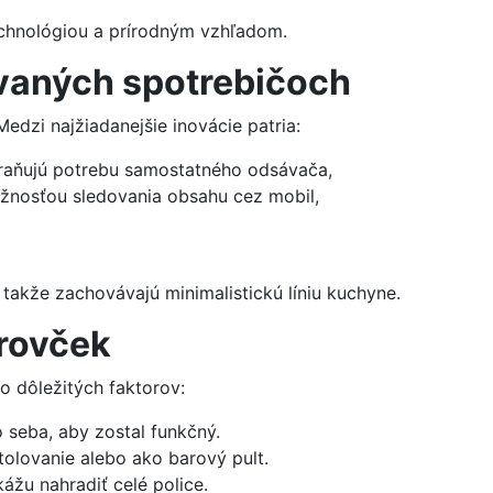
echnológiou a prírodným vzhľadom.
vaných spotrebičoch
 Medzi najžiadanejšie inovácie patria:
traňujú potrebu samostatného odsávača,
nosťou sledovania obsahu cez mobil,
 takže zachovávajú minimalistickú líniu kuchyne.
trovček
o dôležitých faktorov:
 seba, aby zostal funkčný.
stolovanie alebo ako barový pult.
ážu nahradiť celé police.