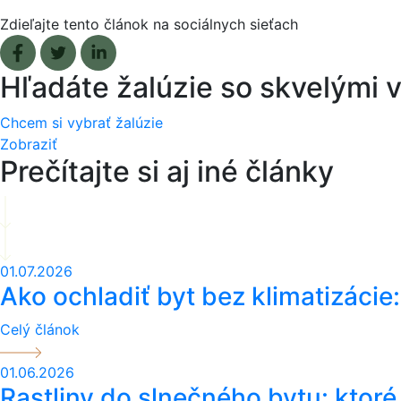
Zdieľajte tento článok na sociálnych sieťach
Facebook share
Tweet
Linkedin share
Hľadáte žalúzie so skvelými
Chcem si vybrať žalúzie
Zobraziť
Prečítajte si aj iné články
01.07.2026
Ako ochladiť byt bez klimatizácie:
Celý článok
01.06.2026
Rastliny do slnečného bytu: ktoré