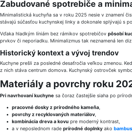
Zabudované spotrebiče a minima
Minimalistická kuchyňa sa v roku 2025 nesie v znamení čis
stávajú súčasťou kuchynskej linky a dokonale splývajú s 
Vďaka hladkým líniám bez rámikov spotrebičov
pôsobí kuc
prvkov či neporiadku. Minimalizmus tak neznamená len dizaj
Historický kontext a vývoj trendov
Kuchyne prešli za posledné desaťročia veľkou zmenou. Kedys
z nich stáva centrum domova. Kuchynský ostrovček symbo
Materiály a povrchy roku 20
Pri navrhovaní kuchyne
sa čoraz častejšie siaha po príro
pracovné dosky z prírodného kameňa
,
povrchy z recyklovaných materiálov
,
kombinácia dreva a kovu
pre moderný kontrast,
a v neposlednom rade
prírodné doplnky
ako
bambus