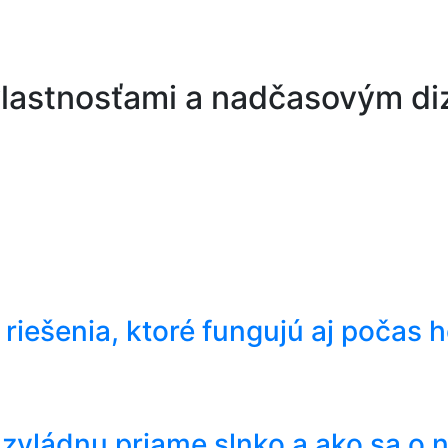
 vlastnosťami a nadčasovým d
 riešenia, ktoré fungujú aj počas 
 zvládnu priame slnko a ako sa o n