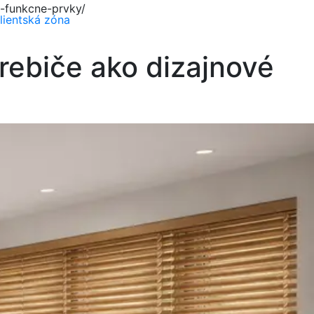
-funkcne-prvky/
lientská zóna
ebiče ako dizajnové