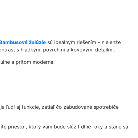
Bambusové žalúzie
sú ideálnym riešením – nielenže
ontrast s hladkými povrchmi a kovovými detailmi.
tulne a pritom moderne.
a ľudí aj funkcie, zatiaľ čo zabudované spotrebiče
íte priestor, ktorý vám bude slúžiť dlhé roky a stane sa