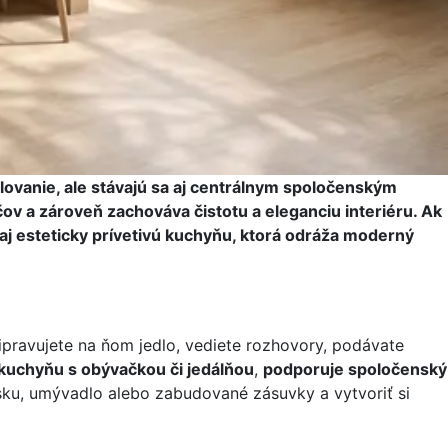
olovanie, ale stávajú sa aj centrálnym spoločenským
v a zároveň zachováva čistotu a eleganciu interiéru. Ak
 aj esteticky prívetivú kuchyňu, ktorá odráža moderný
ipravujete na ňom jedlo, vediete rozhovory, podávate
kuchyňu s obývačkou či jedálňou
,
podporuje spoločenský
osku, umývadlo alebo zabudované zásuvky a vytvoriť si