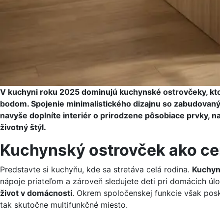
V kuchyni roku 2025 dominujú kuchynské ostrovčeky, ktoré
bodom. Spojenie minimalistického dizajnu so zabudovaným
navyše doplníte interiér o prirodzene pôsobiace prvky, n
životný štýl.
Kuchynský ostrovček ako ce
Predstavte si kuchyňu, kde sa stretáva celá rodina.
Kuchyn
nápoje priateľom a zároveň sledujete deti pri domácich úl
život v domácnosti
. Okrem spoločenskej funkcie však posk
tak skutočne multifunkčné miesto.