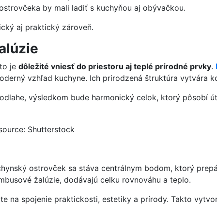
 ostrovčeka by mali ladiť s kuchyňou aj obývačkou.
cký aj praktický zároveň.
alúzie
to je
dôležité vniesť do priestoru aj teplé prírodné prvky
.
moderný vzhľad kuchyne. Ich prirodzená štruktúra vytvára k
podlahe, výsledkom bude harmonický celok, ktorý pôsobí ú
source: Shutterstock
chynský ostrovček sa stáva centrálnym bodom, ktorý prepáj
ambusové žalúzie, dodávajú celku rovnováhu a teplo.
 na spojenie praktickosti, estetiky a prírody. Takto vytvor