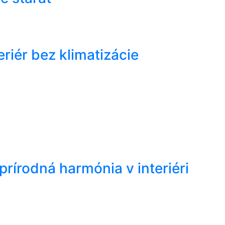
riér bez klimatizácie
rírodná harmónia v interiéri