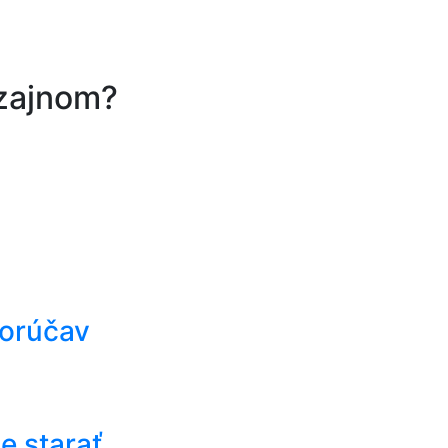
izajnom?
horúčav
e starať