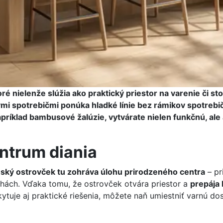
 nielenže slúžia ako praktický priestor na varenie či st
i spotrebičmi ponúka hladké línie bez rámikov spotrebičo
apríklad bambusové žalúzie, vytvárate nielen funkčnú, ale
ntrum diania
ský ostrovček tu zohráva úlohu prirodzeného centra
– pr
ohách. Vďaka tomu, že ostrovček otvára priestor a
prepája 
ytuje aj praktické riešenia, môžete naň umiestniť varnú d