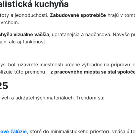
listická kuchyňa
toty a jednoduchosti.
Zabudované spotrebiče
hrajú v tomt
povrchom.
hyňa vizuálne väčšia
, upratanejšia a nadčasová. Navyše pr
n, ale aj funkčnosť.
i boli uzavreté miestnosti určené výhradne na prípravu jed
lizuje túto premenu –
z pracovného miesta sa stal spoloče
25
dných a udržateľných materiáloch. Trendom sú:
ové žalúzie
, ktoré do minimalistického priestoru vnášajú t