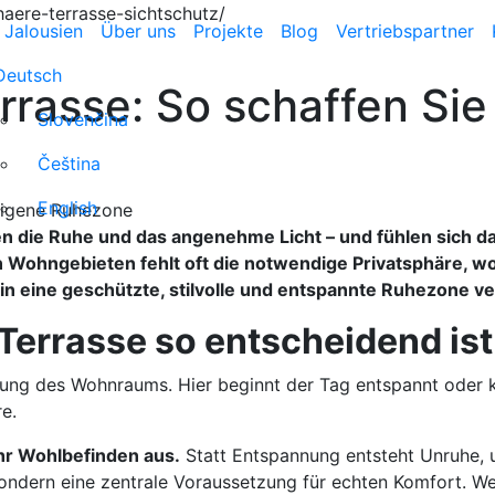
aere-terrasse-sichtschutz/
 Jalousien
Über uns
Projekte
Blog
Vertriebspartner
Deutsch
rrasse: So schaffen Sie
Slovenčina
Čeština
English
ießen die Ruhe und das angenehme Licht – und fühlen sich 
en Wohngebieten fehlt oft die notwendige Privatsphäre, w
in eine geschützte, stilvolle und entspannte Ruhezone v
Terrasse so entscheidend ist
terung des Wohnraums. Hier beginnt der Tag entspannt oder 
e.
Ihr Wohlbefinden aus.
Statt Entspannung entsteht Unruhe, 
 sondern eine zentrale Voraussetzung für echten Komfort. We