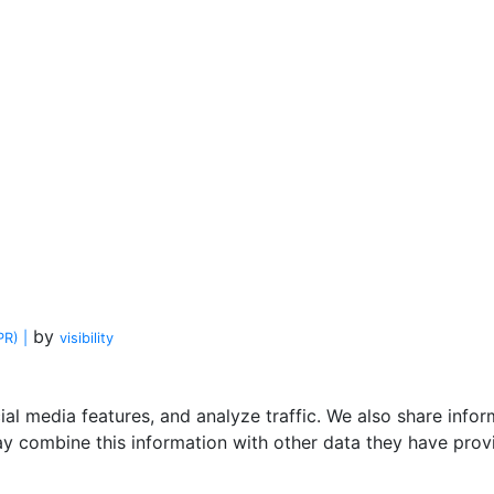
by
R) |
visi
bility
al media features, and analyze traffic. We also share info
ay combine this information with other data they have prov