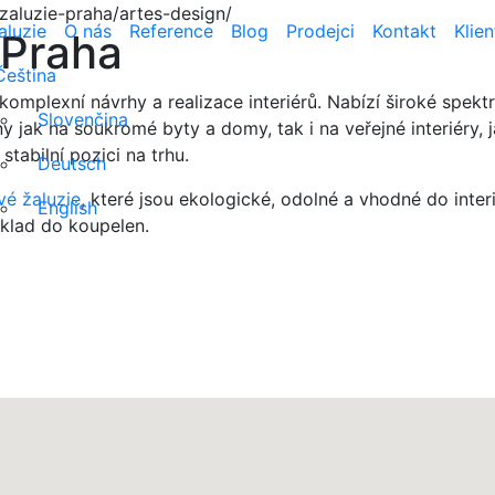
aluzie-praha/artes-design/
aluzie
O nás
Reference
Blog
Prodejci
Kontakt
Klie
 Praha
Čeština
komplexní návrhy a realizace interiérů. Nabízí široké spekt
Slovenčina
ny jak na soukromé byty a domy, tak i na veřejné interiéry, j
stabilní pozici na trhu.
Deutsch
é žaluzie
, které jsou ekologické, odolné a vhodné do interi
English
říklad do koupelen.