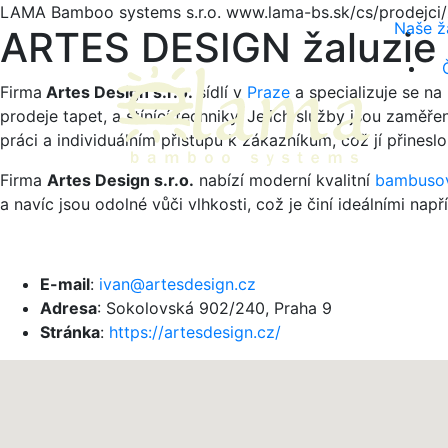
LAMA Bamboo systems s.r.o.
www.lama-bs.sk/cs/prodejci/z
Naše ž
ARTES DESIGN žaluzie
Firma
Artes Design s.r.o.
sídlí v
Praze
a specializuje se na 
prodeje tapet, a stínící techniky. Jejich služby jsou zaměře
práci a individuálním přístupu k zákazníkům, což jí přineslo 
Firma
Artes Design s.r.o.
nabízí moderní kvalitní
bambusov
a navíc jsou odolné vůči vlhkosti, což je činí ideálními nap
E-mail
:
ivan@artesdesign.cz
Adresa
: Sokolovská 902/240, Praha 9
Stránka
:
https://artesdesign.cz/