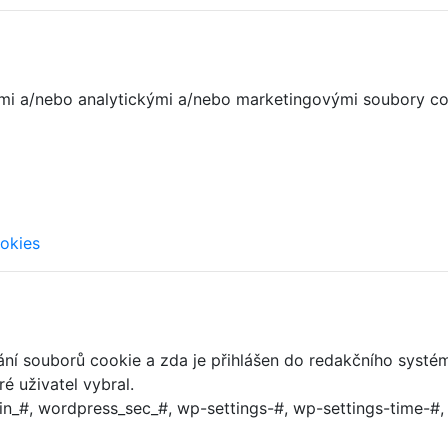
tnými a/nebo analytickými a/nebo marketingovými soubory c
ookies
dání souborů cookie a zda je přihlášen do redakčního systé
é uživatel vybral.
n_#, wordpress_sec_#, wp-settings-#, wp-settings-time-#