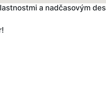
 vlastnostmi a nadčasovým de
r!