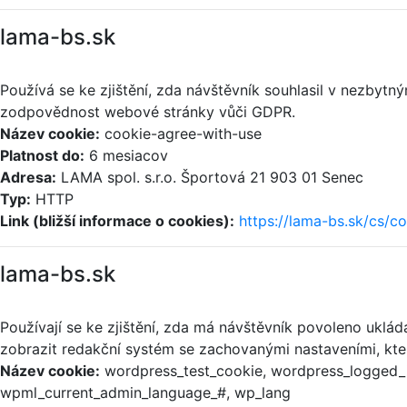
lama-bs.sk
Používá se ke zjištění, zda návštěvník souhlasil v nezby
zodpovědnost webové stránky vůči GDPR.
Název cookie:
cookie-agree-with-use
Platnost do:
6 mesiacov
Adresa:
LAMA spol. s.r.o. Športová 21 903 01 Senec
Typ:
HTTP
Link (bližší informace o cookies):
https://lama-bs.sk/cs/c
lama-bs.sk
Používají se ke zjištění, zda má návštěvník povoleno uklá
zobrazit redakční systém se zachovanými nastaveními, kter
Název cookie:
wordpress_test_cookie, wordpress_logged_i
wpml_current_admin_language_#, wp_lang