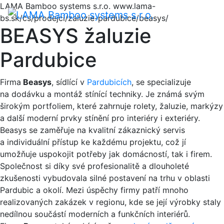
LAMA Bamboo systems s.r.o.
www.lama-
Menu
bs.sk/cs/prodejci/zaluzie-pardubice/beasys/
BEASYS žaluzie
Pardubice
Firma
Beasys
, sídlící v
Pardubicích
, se specializuje
na dodávku a montáž stínící techniky. Je známá svým
širokým portfoliem, které zahrnuje rolety, žaluzie, markýzy
a další moderní prvky stínění pro interiéry i exteriéry.
Beasys se zaměřuje na kvalitní zákaznický servis
a individuální přístup ke každému projektu, což jí
umožňuje uspokojit potřeby jak domácností, tak i firem.
Společnost si díky své profesionalitě a dlouholeté
zkušenosti vybudovala silné postavení na trhu v oblasti
Pardubic a okolí. Mezi úspěchy firmy patří mnoho
realizovaných zakázek v regionu, kde se její výrobky staly
nedílnou součástí moderních a funkčních interiérů.