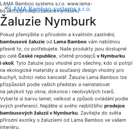
LAMA Bamboo systems s.r.o.
www.lama-
Menu
bs.sk/cs/prodejci/zaluzie-nymburk/
Žaluzie Nymburk
Pokud přemýšlíte o přírodním a kvalitním zastínění,
bambusové žaluzie
od
Lama Bamboo
vám nabídnou
přesně to, co potřebujete. Naše produkty jsou dostupné
po celé
České republice
, včetně prodejců
v Nymburku
i okolí
. Tyto žaluzie jsou vhodné pro všechny, kdo si potrpí
na ekologické materiály a současný design vhodný pro
kuchyň, ložnici nebo kancelář. Žaluzie Lama Bamboo lze
přizpůsobit podle vašich představ a nainstalovat
na jakýkoli typ okna, dokonce i neobvyklých tvarů.
Vyberte si barvu lamel, velikost a způsob ovládání podle
svých preferencí. Najděte si svého nejbližšího
prodejce
bambusových žaluzií v Nymburku
. Zavítejte do světa
přírodní exotiky s žaluziemi od Lama Bamboo ve vašem
interiéru.