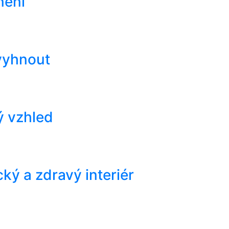
nění
 vyhnout
ý vzhled
ký a zdravý interiér