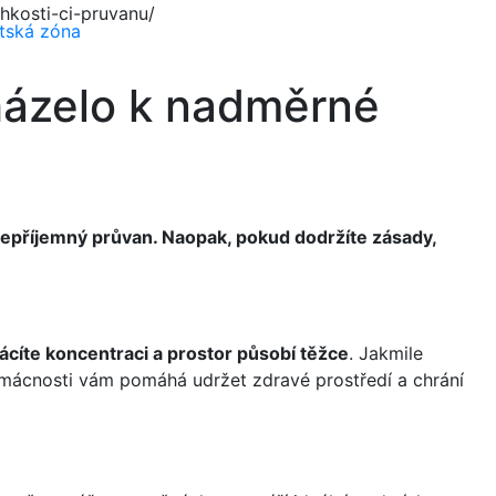
hkosti-ci-pruvanu/
ntská zóna
cházelo k nadměrné
 nepříjemný průvan. Naopak, pokud dodržíte zásady,
trácíte koncentraci a prostor působí těžce
. Jakmile
omácnosti vám pomáhá udržet zdravé prostředí a chrání