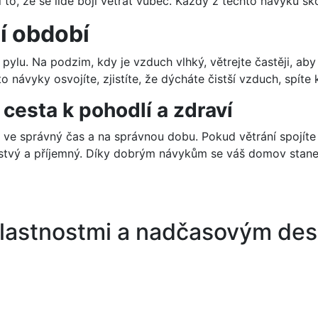
i to, že se lidé bojí větrat vůbec. Každý z těchto návyků š
ní období
 pylu. Na podzim, kdy je vzduch vlhký, větrejte častěji, aby 
to návyky osvojíte, zjistíte, že dýcháte čistší vzduch, spíte
cesta k pohodlí a zdraví
a ve správný čas a na správnou dobu. Pokud větrání spojíte
erstvý a příjemný. Díky dobrým návykům se váš domov stane
 vlastnostmi a nadčasovým de