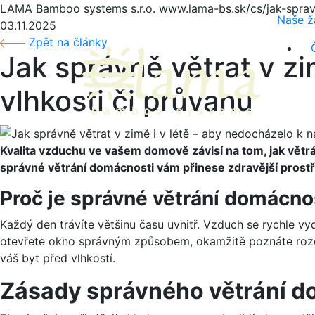
LAMA Bamboo systems s.r.o.
www.lama-bs.sk/cs/jak-sprav
Naše ž
03.11.2025
Zpět na články
Jak správně větrat v z
vlhkosti či průvanu
Kvalita vzduchu ve vašem domově závisí na tom, jak větrá
správné větrání domácnosti vám přinese zdravější prost
Proč je správné větrání domácnos
Každý den trávíte většinu času uvnitř. Vzduch se rychle vy
otevřete okno správným způsobem, okamžitě poznáte rozd
váš byt před vlhkostí.
Zásady správného větrání d