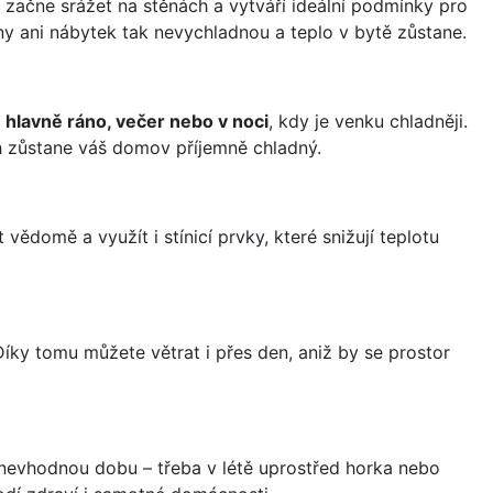
e začne srážet na stěnách a vytváří ideální podmínky pro
ny ani nábytek tak nevychladnou a teplo v bytě zůstane.
 hlavně ráno, večer nebo v noci
, kdy je venku chladněji.
ch zůstane váš domov příjemně chladný.
ědomě a využít i stínicí prvky, které snižují teplotu
Díky tomu můžete větrat i přes den, aniž by se prostor
 v nevhodnou dobu – třeba v létě uprostřed horka nebo