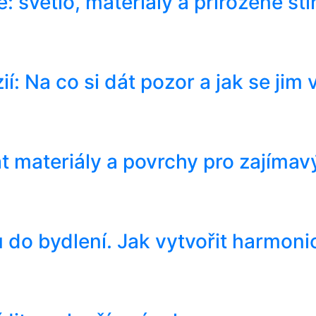
ě: světlo, materiály a přirozené stí
ií: Na co si dát pozor a jak se jim
at materiály a povrchy pro zajímav
 do bydlení. Jak vytvořit harmonic