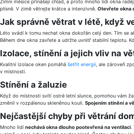
Zimní měsíce přinášejí chlad, a proto mnoho lidí okna rad
plísně. V zimě větrejte krátce a intenzivně.
Otevřete okna 
Jak správně větrat v létě, když 
Léto svádí k tomu nechat okna dokořán celý den. Tím se al
Během dne okna zavřete a udržte uvnitř stabilní teplotu. K
Izolace, stínění a jejich vliv na vě
Kvalitní izolace oken pomáhá
šetřit energii
, ale zároveň zp
v místnosti.
Stínění a žaluzie
Když do místnosti svítí ostré letní slunce, pomohou vám ža
změnil v rozpálenou skleněnou kouli.
Spojením stínění a v
Nejčastější chyby při větrání do
Mnoho lidí
nechává okna dlouho pootevřená na ventilaci
.