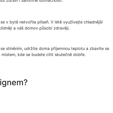
kodí zdraví i samotné domácnosti.
se v bytě netvořila plíseň. V létě využívejte chladnější
 klidněji a váš domov působí zdravěji.
 se stíněním, udržíte doma příjemnou teplotu a zbavíte se
 místem, kde se budete cítit skutečně dobře.
signem?