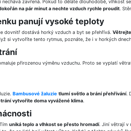
ěji nechává zavřená. Pokud to děláte dlouhodobě, vlhkost s
dokořán na pár minut a nechte vzduch rychle proudit
. Stě
venku panují vysoké teploty
e dovnitř dostává horký vzduch a byt se přehřívá.
Větrejte
dyž si vytvoříte tento rytmus, poznáte, že i v horkých dne
trání
omaluje přirozenou výměnu vzduchu. Proto se vyplatí větrat v
luzie.
Bambusové žaluzie
tlumí světlo a brání přehřívání
. 
ětrání vytvoříte doma vyvážené klima
.
mácnosti
 Tím
uniká teplo a vlhkost se přesto hromadí
. Jiní větrají