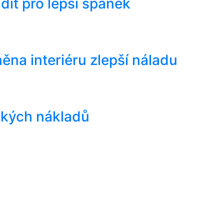
ídit pro lepší spánek
ěna interiéru zlepší náladu
elkých nákladů