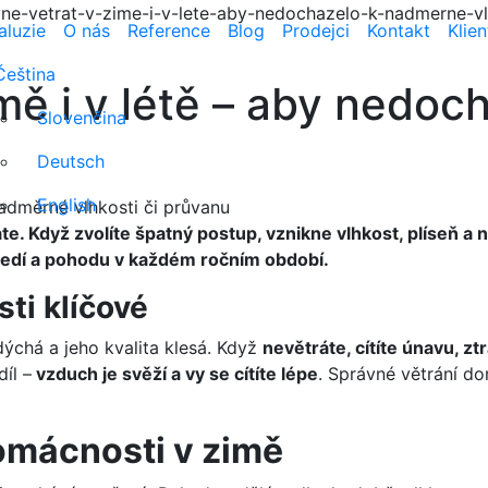
ne-vetrat-v-zime-i-v-lete-aby-nedochazelo-k-nadmerne-vl
aluzie
O nás
Reference
Blog
Prodejci
Kontakt
Klie
Čeština
imě i v létě – aby nedo
Slovenčina
Deutsch
English
te. Když zvolíte špatný postup, vznikne vlhkost, plíseň a
ředí a pohodu v každém ročním období.
ti klíčové
dýchá a jeho kvalita klesá. Když
nevětráte, cítíte únavu, z
íl –
vzduch je svěží a vy se cítíte lépe
. Správné větrání d
omácnosti v zimě