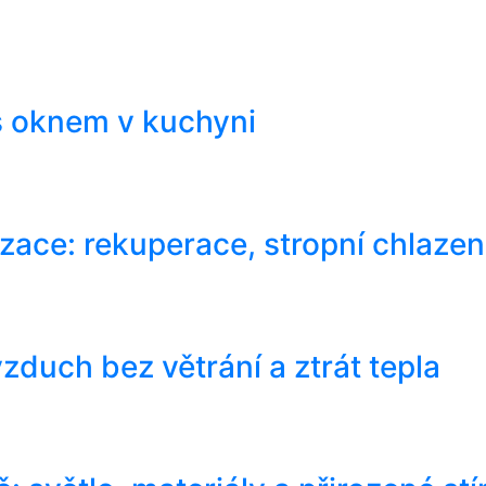
 s oknem v kuchyni
zace: rekuperace, stropní chlazení
zduch bez větrání a ztrát tepla