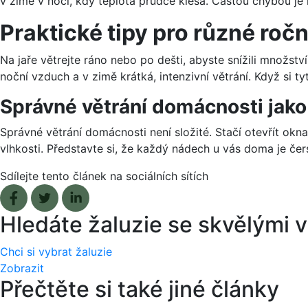
v zimě v noci, kdy teplota prudce klesá. Častou chybou je 
Praktické tipy pro různé roč
Na jaře větrejte ráno nebo po dešti, abyste snížili množství
noční vzduch a v zimě krátká, intenzivní větrání. Když si ty
Správné větrání domácnosti jako 
Správné větrání domácnosti není složité. Stačí otevřít okn
vlhkosti. Představte si, že každý nádech u vás doma je č
Sdílejte tento článek na sociálních sítích
Facebook share
Tweet
Linkedin share
Hledáte žaluzie se skvělými
Chci si vybrat žaluzie
Zobrazit
Přečtěte si také jiné články