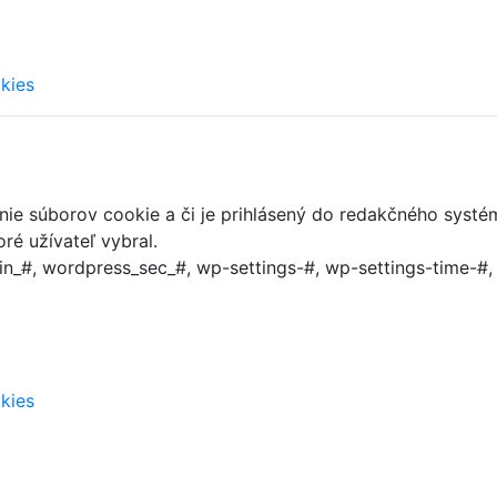
kies
anie súborov cookie a či je prihlásený do redakčného systé
ré užívateľ vybral.
n_#, wordpress_sec_#, wp-settings-#, wp-settings-time-#
kies