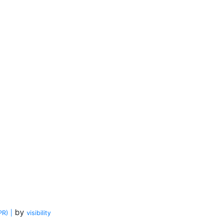
by
R) |
visi
bility