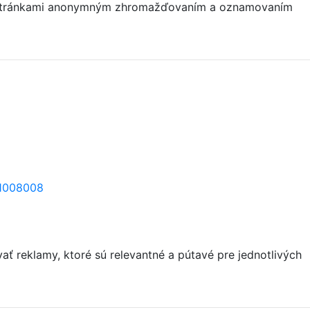
mi stránkami anonymným zhromažďovaním a oznamovaním
=1008008
 reklamy, ktoré sú relevantné a pútavé pre jednotlivých